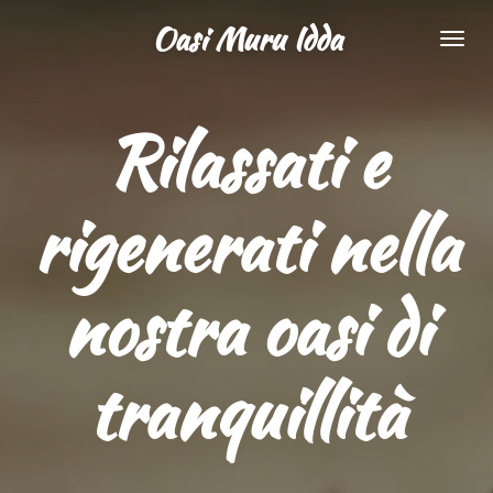
Vai
Oasi Muru Idda
al
contenuto
principale
Rilassati e
rigenerati nella
nostra oasi di
tranquillità