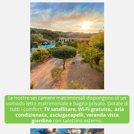
Le nostre sei camere matrimoniali dispongono di un
comodo letto matrimoniale e bagno privato. Dotate di
tutti i comfort:
TV satellitare, Wi-Fi gratuito, aria
condizionata, asciugacapelli,
veranda vista
giardino
con salottino esterno.